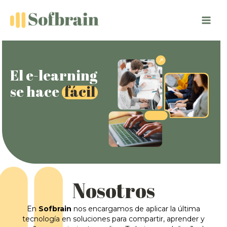
Ir
al
contenido
El e-learning
se hace
fácil
Nosotros
En
Sofbrain
nos encargamos de aplicar la última
tecnología en soluciones para compartir, aprender y