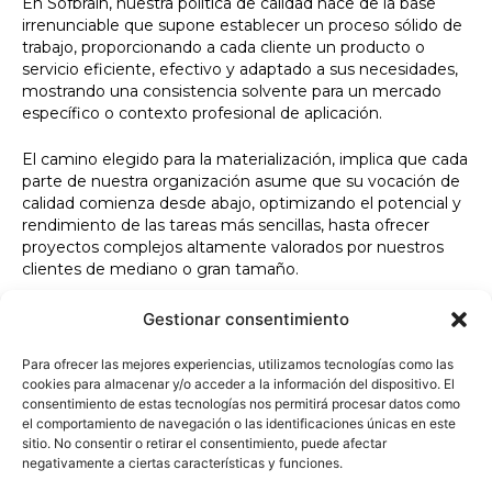
En Sofbrain, nuestra política de calidad nace de la base
irrenunciable que supone establecer un proceso sólido de
trabajo, proporcionando a cada cliente un producto o
servicio eficiente, efectivo y adaptado a sus necesidades,
mostrando una consistencia solvente para un mercado
específico o contexto profesional de aplicación.
El camino elegido para la materialización, implica que cada
parte de nuestra organización asume que su vocación de
calidad comienza desde abajo, optimizando el potencial y
rendimiento de las tareas más sencillas, hasta ofrecer
proyectos complejos altamente valorados por nuestros
clientes de mediano o gran tamaño.
Gestionar consentimiento
Este compromiso requiere la integración de una
elemental necesidad de control. En Sofbrain el control de
Para ofrecer las mejores experiencias, utilizamos tecnologías como las
calidad forma parte de nuestro propio proceso productivo,
cookies para almacenar y/o acceder a la información del dispositivo. El
y está implantado en cada una de las fases,
consentimiento de estas tecnologías nos permitirá procesar datos como
el comportamiento de navegación o las identificaciones únicas en este
procedimientos y departamentos, que generamos con
sitio. No consentir o retirar el consentimiento, puede afectar
todos nuestros productos o servicios.
negativamente a ciertas características y funciones.